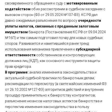
своевременного обращения к суду с
мотивированным
ходатайством
об их рассмотрении в судебном заседании с
вызовом сторон (ФЗ от 29.05.2024 №107-ФЗ). КС РФ дал
давно ожидаемые разъяснения по вопросу
очередности
уплаты налогов, связанных с проданным залоговым
имуществом
банкрота (Постановление КС РФ от 09.04.2024
№16П) и тем самым подготовил почву для новых судебных
споров. Развивается и наметившийся ранее тренд
использования механизма привлечения к
субсидиарной
ответственности
собственников и контролирующих
должника лиц (КДЛ), как основного инструмента защиты
прав кредитора.
В программе:
анализ изменения в законодательства и
актуальной судебной практики по банкротным делам;
рекомендации по пересмотру (в свете майских изменений ФЗ
от 26.10.2002 №127-ФЗ) алгоритмов действий и внутренних
процедур применительно к банкротству контрагентов;
разъяснение нюансов налоговых аспектов банкротства и
перспектив изменения законодательства в пользу