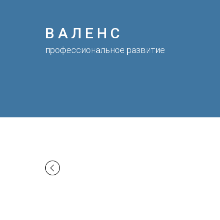
В А Л Е Н С
профессиональное развитие