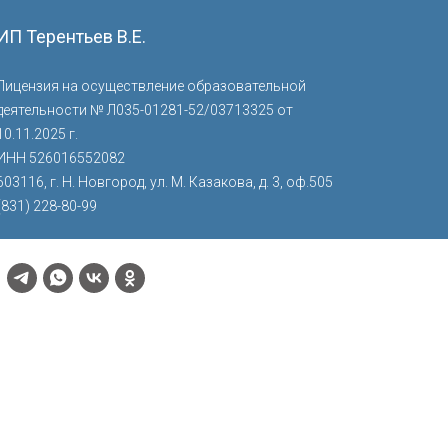
ИП Терентьев В.Е.
Лицензия на осуществление образовательной
деятельности № Л035-01281-52/03713325 от
10.11.2025 г.
ИНН 526016552082
603116, г. Н. Новгород, ул. М. Казакова, д. 3, оф.505
(831) 228-80-99