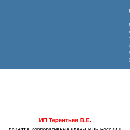
ИП Терентьев В.Е.
принят в Корпоративные члены ИПБ России и