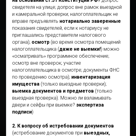
на основании ст.51 Конституции РФ?
допрос
свидетеля на улице; допрос вне рамок выездной
и камеральной проверки; налогоплательщик не
вправе предъявлять
нотариально заверенные
показания свидетелей, если к нотариусу не
приглашались представители налогового
органа);
осмотр
(во время осмотра помещений
налогоплательщика (
даже не выемки!
) можно
«осматривать» программное обеспечение;
осмотр вне проверок; участие
налогоплательщика в осмотре; документы ФНС
по проведению осмотра);
инвентаризация
имущества
(только выездные проверки);
выемка документов и предметов
(только
выездная проверка). Можно ли взламывать
двери и сейфы при выемке?
экспертиза
подписи
)
2. К вопросу об истребовании документов
(истребование документов при
выездных,