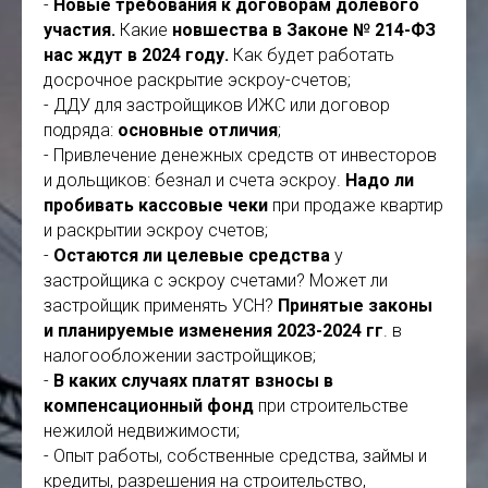
-
Новые требования к договорам долевого
участия.
Какие
новшества в Законе № 214-ФЗ
нас ждут в 2024 году.
Как будет работать
досрочное раскрытие эскроу-счетов;
- ДДУ для застройщиков ИЖС или договор
подряда:
основные отличия
;
- Привлечение денежных средств от инвесторов
и дольщиков: безнал и счета эскроу.
Надо ли
пробивать кассовые чеки
при продаже квартир
и раскрытии эскроу счетов;
-
Остаются ли целевые средства
у
застройщика с эскроу счетами? Может ли
застройщик применять УСН?
Принятые законы
и планируемые изменения 2023-2024 гг
. в
налогообложении застройщиков;
-
В каких случаях платят взносы в
компенсационный фонд
при строительстве
нежилой недвижимости;
- Опыт работы, собственные средства, займы и
кредиты, разрешения на строительство,