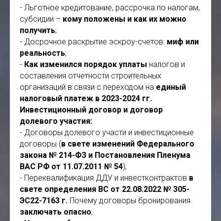
стройки, а что учитывают за счет
- Льготное кредитование, рассрочка по налогам,
вознаграждения. Экономия застройщика;
субсидии –
кому положены и как их можно
-
Можно ли включить в стоимость стройки
получить
;
расходы на рекламу и проценты по кредитам,
- Досрочное раскрытие эскроу-счетов:
миф или
стоимость сетей и обременений;
реальность
;
-
Как учитывать давальческие
-
Как изменился порядок уплаты
налогов и
стройматериалы
, и могут ли застройщики по
составления отчетности строительных
новым ФСБУ вести счет 08;
организаций в связи с переходом на
единый
-
Как применять ПБУ 2/2008
, чтобы увеличить
налоговый платеж в 2023-2024 гг.
прибыль;
Инвестиционный договор и договор
- Взаиморасчеты с подрядной организацией,
долевого участия:
если она заключила договор долевого участия с
- Договоры долевого участи и инвестиционные
застройщиком;
договоры (
в свете изменений Федерального
-
Вопросы совмещения и разделения функций
закона № 214-ФЗ и Постановления Пленума
застройщика, технического заказчика и
ВАС РФ от 11.07.2011 № 54
);
генподрядчика.
- Переквалификация ДДУ и инвестконтрактов
в
свете
определения ВС от 22.08.2022 № 305-
ЭС22-7163 г.
Почему договоры бронирования
заключать опасно
;