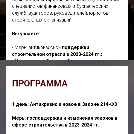
специалистов финансовых и бухгалтерских
служб, аудиторов, руководителей, юристов
строительных организаций.
Вы узнаете:
- Меры антикризисной
поддержки
строительной отрасли в 2023-2024 гг.;
-
Изменения в Законе «О договорах долевого
участия» в 2023-2024 гг.
Все о досрочном
раскрытии эскроу-счетов;
ПРОГРАММА
- Учет и налогообложение застройщиков при
использовании эскроу счетов;
-
Сложные вопросы составления отчетности.
Почему стройку для дольщиков отражают в
1 день: Антикризис и новое в Законе 214-ФЗ
оборотных активах;
- Расходы на содержание застройщика
в свете
Меры господдержки и изменения законов в
требований ФСБУ 5/2019
;
сфере строительства в 2023-2024 гг.:
-
Какие суммы можно списывать
на стоимость