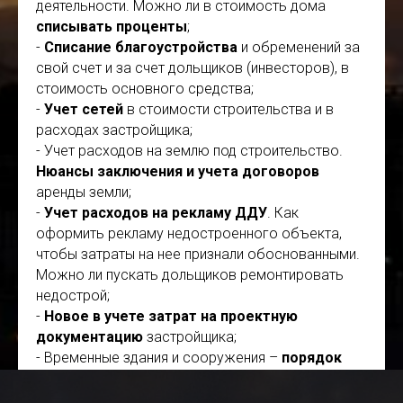
деятельности. Можно ли в стоимость дома
списывать проценты
;
-
Списание благоустройства
и обременений за
свой счет и за счет дольщиков (инвесторов), в
стоимость основного средства;
-
Учет сетей
в стоимости строительства и в
расходах застройщика;
- Учет расходов на землю под строительство.
Нюансы заключения и учета договоров
аренды земли;
-
Учет расходов на рекламу ДДУ
. Как
оформить рекламу недостроенного объекта,
чтобы затраты на нее признали обоснованными.
Можно ли пускать дольщиков ремонтировать
недострой;
-
Новое в учете затрат на проектную
документацию
застройщика;
- Временные здания и сооружения –
порядок
списания затрат
в стоимость строительства;
- Расходы застройщика после ввода здания в